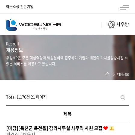
아웃소싱 전문기업
사우방
Recruit
채용정보
우성HR은 모든 핵심역량과 핵심분야에 집중하여 기업과 개인의 가치를
상승시킬 수
있는 서비스를 제공하고 있습니다.
채용정보
Total 1,176건
21 페이지
제목
[마감][옥천군 옥천읍] 감리사무실 사무직 사원 모집
파견직 / 채용시