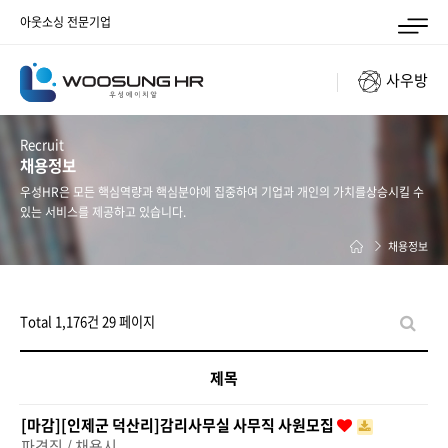
아웃소싱 전문기업
사우방
Recruit
채용정보
우성HR은 모든 핵심역량과 핵심분야에 집중하여 기업과 개인의 가치를
상승시킬 수
있는 서비스를 제공하고 있습니다.
채용정보
Total 1,176건
29 페이지
제목
[마감][인제군 덕산리]감리사무실 사무직 사원모집
파견직 / 채용시