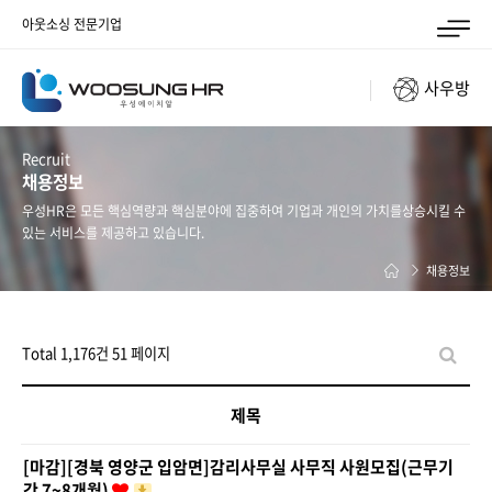
아웃소싱 전문기업
사우방
Recruit
채용정보
우성HR은 모든 핵심역량과 핵심분야에 집중하여 기업과 개인의 가치를
상승시킬 수
있는 서비스를 제공하고 있습니다.
채용정보
Total 1,176건
51 페이지
제목
[마감][경북 영양군 입암면]감리사무실 사무직 사원모집(근무기
간 7~8개월)