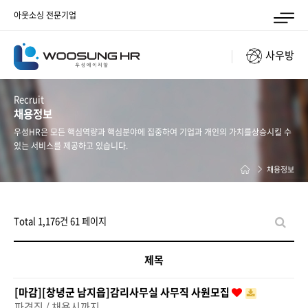
아웃소싱 전문기업
사우방
Recruit
채용정보
우성HR은 모든 핵심역량과 핵심분야에 집중하여 기업과 개인의 가치를
상승시킬 수
있는 서비스를 제공하고 있습니다.
채용정보
Total 1,176건
61 페이지
제목
[마감][창녕군 남지읍]감리사무실 사무직 사원모집
파견직 / 채용시까지