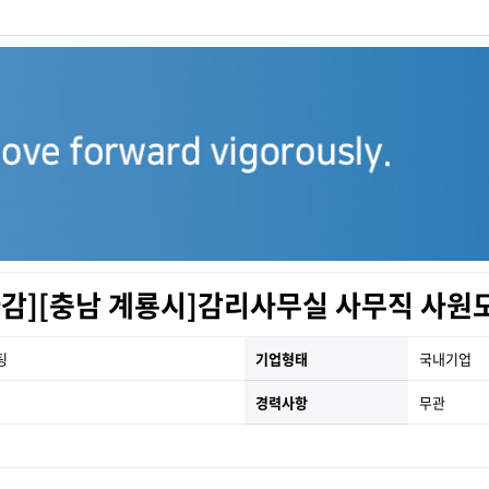
마감][충남 계룡시]감리사무실 사무직 사원
팅
기업형태
국내기업
경력사항
무관