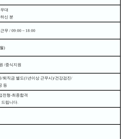
 우대
하신 분
 근무
/ 09:00 ~ 18:00
월)
원
/
중식지원
차
/
퇴직금 별도
(1
년이상 근무시
)/
건강검진
/
공 등
접전형
-
최종합격
을 드립니다
.