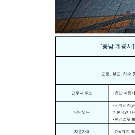
[충남 계룡시
]
도로
,
철도
,
하수 
근무지 주소
- 충남 계룡시
-
서류정리
(
담당업무
기본적인 사
-
행정업무 
지원자격
- OA(
워드
,
엑