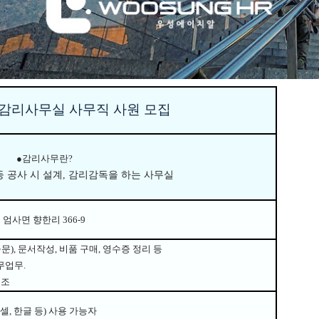
감리사무실 사무직 사원 모집
●
감리사무란
?
등 공사 시 설계
,
감리감독을 하는 사무실
 엄사면 향한리 366-9
공문
),
문서작성
,
비품 구매
,
영수증 정리 등
무업무
.
보조
셀
,
한글 등
)
사용 가능자