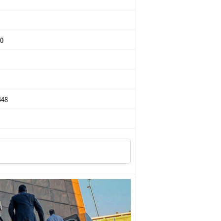
00
448