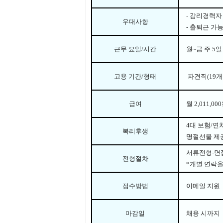
-
감리경력자
우대사항
-
출퇴근 가능
근무 요일
/
시간
월
~
금 주
5
일
고용 기간
/
형태
파견직(19개
급여
월 2
,011,000
4
대 보험
/
연
복리후생
명절선물 제
서류전형
-
면
전형절차
*
개별 연락
접수방법
이메일 지원
마감일
채용 시까지