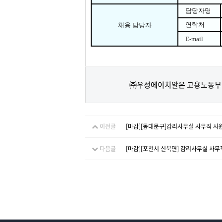
담당자명
연락처
채용 담당자
E-mail
㈜우성에이치알은 고용노동부 
이전글
[마감][동대문구]감리사무실 사무직 사원
다음글
[마감][포천시 신북면] 감리사무실 사무