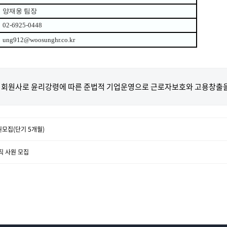
양재웅 팀장
02-6925-0448
ung912@woosunghr.co.kr
회원사로 윤리강령에 따른 준법적 기업운영으로 근로자보호와 고용창출을
모집(단기 5개월)
직 사원 모집