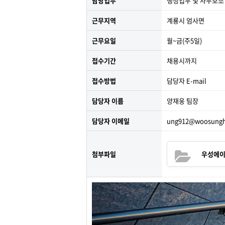
담당업무
행정업무 및 사무보조
근무지역
계룡시 엄사면
근무요일
월~금(주5일)
접수기간
채용시까지
접수방법
담당자 E-mail
담당자 이름
양재웅 팀장
담당자 이메일
ung912@woosunghr
첨부파일
우성에이치