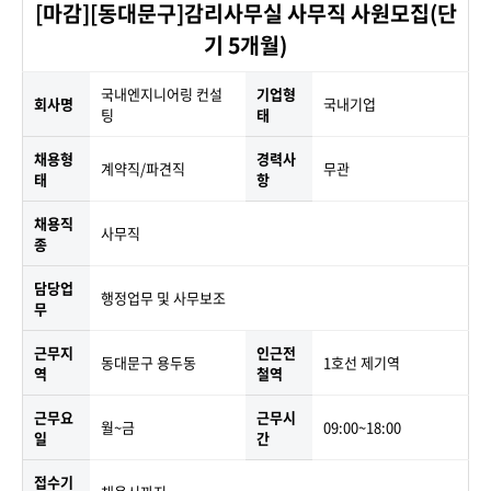
[마감][동대문구]감리사무실 사무직 사원모집(단
기 5개월)
국내엔지니어링 컨설
기업형
회사명
국내기업
팅
태
채용형
경력사
계약직/파견직
무관
태
항
채용직
사무직
종
담당업
행정업무 및 사무보조
무
근무지
인근전
동대문구 용두동
1호선 제기역
역
철역
근무요
근무시
월~금
09:00~18:00
일
간
접수기