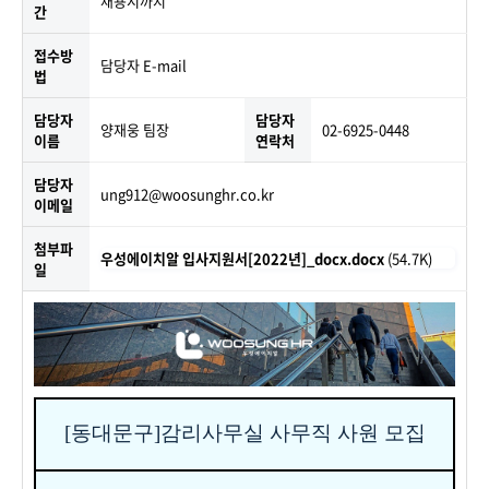
채용시까지
간
접수방
담당자 E-mail
법
담당자
담당자
양재웅 팀장
02-6925-0448
이름
연락처
담당자
ung912@woosunghr.co.kr
이메일
첨부파
우성에이치알 입사지원서[2022년]_docx.docx
(54.7K)
일
[
동대문구
]
감리사무실 사무직 사원 모집