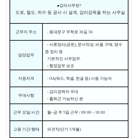
●
감리사무란
?
도로
,
철도
,
하수 등 공사 시 설계
,
감리감독을 하는 사무실
근무지 주소
- 동대문구 무학로 36길 56
-
서류정리
(
공문
),
문서작성
,
비품 구매
,
영수
증 정리 등
담당업무
기본적인 사무업무
.
-
행정업무 보조
지원자격
- OA(
워드
,
엑셀
,
한글 등
)
사용 가능자
-
감리경력자 우대
우대사항
-
출퇴근 가능하신 분
근무 요일
/
시간
월
~
금 주
5
일 근무
/ 09:00 ~ 18:00
고용 기간
/
형태
파견직(단기 5개월)