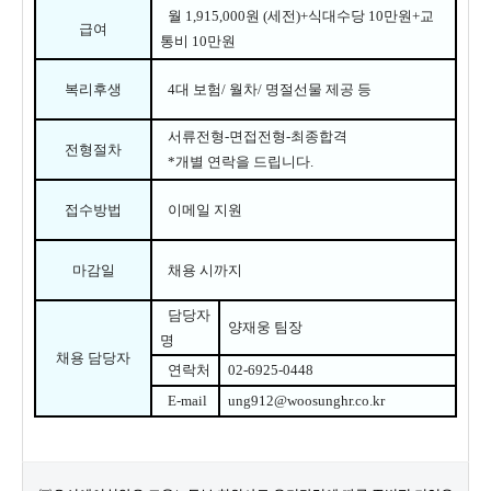
월
1,915,000
원 (세전)+식대수당 10만원+교
급여
통비 10만원
복리후생
4
대 보험/ 월차/
명절선물 제공 등
서류전형
-
면접전형
-
최종합격
전형절차
*
개별 연락을 드립니다
.
접수방법
이메일 지원
마감일
채용 시까지
담당자
양재웅 팀장
명
채용 담당자
연락처
02-6925-0448
E-mail
ung912@woosunghr.co.kr