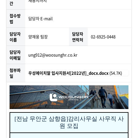
채용시까지
간
접수방
담당자 E-mail
법
담당자
담당자
양재웅 팀장
02-6925-0448
이름
연락처
담당자
ung912@woosunghr.co.kr
이메일
첨부파
우성에이치알 입사지원서[2022년]_docx.docx
(54.7K)
일
[전남 무안군 삼향읍
]
감리사무실 사무직 사
원 모집