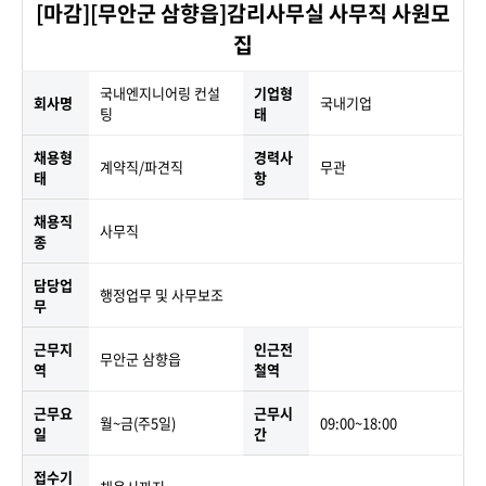
[마감][무안군 삼향읍]감리사무실 사무직 사원모
집
국내엔지니어링 컨설
기업형
회사명
국내기업
팅
태
채용형
경력사
계약직/파견직
무관
태
항
채용직
사무직
종
담당업
행정업무 및 사무보조
무
근무지
인근전
무안군 삼향읍
역
철역
근무요
근무시
월~금(주5일)
09:00~18:00
일
간
접수기