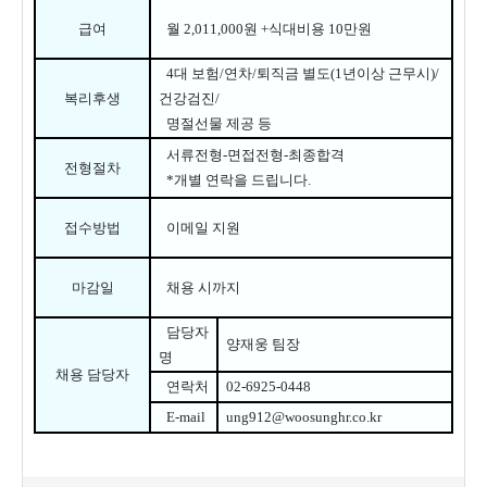
급여
월 2
,011,000
원 +식대비용 10만원
4
대 보험
/
연차
/
퇴직금 별도
(1
년이상 근무시
)/
복리후생
건강검진
/
명절선물 제공 등
서류전형
-
면접전형
-
최종합격
전형절차
*
개별 연락을 드립니다
.
접수방법
이메일 지원
마감일
채용 시까지
담당자
양재웅 팀장
명
채용 담당자
연락처
02-6925-0448
E-mail
ung912@woosunghr.co.kr