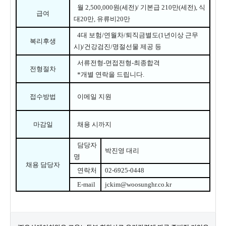
월
2,500,000
원
(
세전
)/
기본급
210
만
(
세전
),
식
급여
대
20
만
,
유류비
20
만
4
대 보험
/
연월차
/
퇴직금별도
(1
년이상 근무
복리후생
시
)/
건강검진
/
명절선물 제공 등
서류전형
-
면접전형
-
최종합격
전형절차
*
개별 연락을 드립니다
.
접수방법
이메일 지원
마감일
채용 시까지
담당자
박진영 대리
명
채용 담당자
연락처
02-6925-0448
E-mail
jckim@woosunghr.co.kr