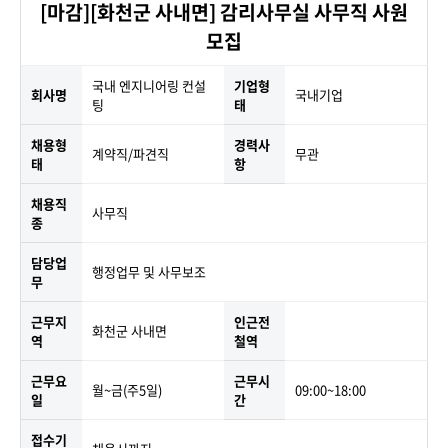
[마감][화천군 사내면] 감리사무실 사무직 사원
모집
국내 엔지니어링 컨설
기업형
회사명
국내기업
팅
태
채용형
경력사
계약직/파견직
무관
태
항
채용직
사무직
종
담당업
행정업무 및 사무보조
무
근무지
인근전
화천군 사내면
역
철역
근무요
근무시
월~금(주5일)
09:00~18:00
일
간
접수기