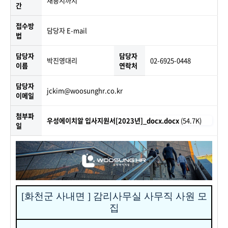
채용시까지
간
접수방
담당자 E-mail
법
담당자
담당자
박진영대리
02-6925-0448
이름
연락처
담당자
jckim@woosunghr.co.kr
이메일
첨부파
우성에이치알 입사지원서[2023년]_docx.docx
(54.7K)
일
[
화천군 사내면
]
감리사무실 사무직 사원 모
집