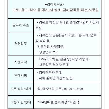
●
감리사무란
?
도로
,
철도
,
하수 등 공사 시 설계
,
감리감독을 하는 사무실
-
강원도 화천군 사내면 솔대길17번지
가설사
근무지 주소
무실
-
서류정리
(
공문
),
문서작성
,
비품 구매
,
영수
증 정리 등
담당업무
기본적인 사무업무
.
-
행정업무 보조
- OA(
워드
,
엑셀
,
한글 등
)
사용 가능자
지원자격
-
사무업무 경력자 우대
-
감리경력자 우대
우대사항
-
자차 출퇴근 가능하신 분
근무 요일
/
시간
월
~
금 주
5
일 근무
/ 09:00 ~ 18:00
고용 기간
/
형태
2024
년
07
월 종료예정
/
파견직